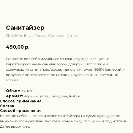
Санитайзер
SKU:
50мл Black Pepper, Carnation, Amber
490,00
р.
Откройте для себя идеальное сочетание ухода и защиты с
парфюмированным санитайзером для рук. Этот легкий и
освежающий санитайзер эффективно уничтожает 99,9% бактерий и
вирусов, при этом оставляя на ваших руках нежный восточный
аромат.
Объем:
50 мл
Аромат:
Чёрный перец, Гвоздика, Амбра
Способ применения
Состав
Способ применения
Нанесите небольшое количество санитайзера на сухие руки, уделяя
внимание всем участкам, включая зону между пальцами и под ногтями.
Дайте высохнуть.