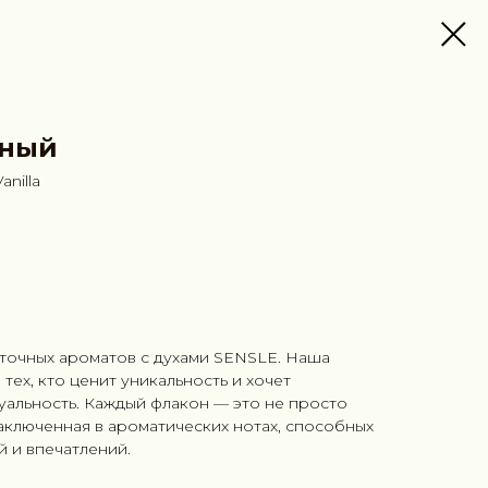
яный
anilla
сточных ароматов с духами SENSLE. Наша
тех, кто ценит уникальность и хочет
уальность. Каждый флакон — это не просто
заключенная в ароматических нотах, способных
й и впечатлений.