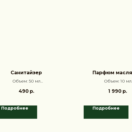
Санитайзер
Парфюм масл
Объем: 50 мл
Объем: 10 мл
Аромат:
Чёрный перец,
Аромат: Rose, Gardenia
490
р.
1 990
р.
Гвоздика, Амбра
Подробнее
Подробнее