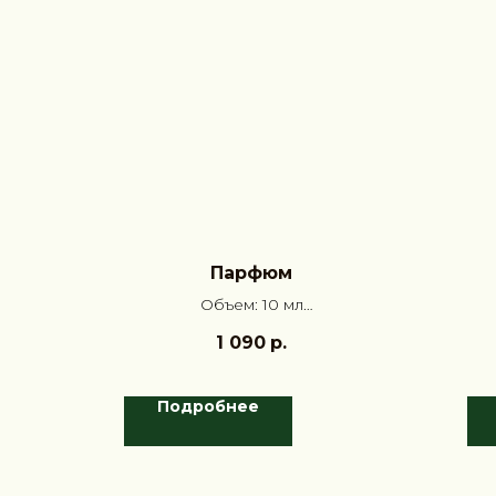
Парфюм
Объем: 10 мл
Аромат: Апельсиновая цедра,
1 090
р.
Жасмин, Амбра
Подробнее