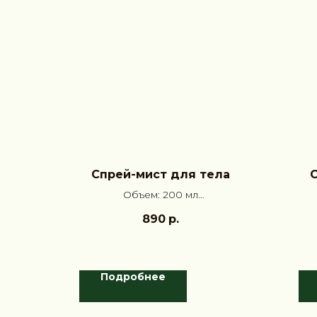
Спрей-мист для тела
С
Объем: 200 мл
Аромат: Жасмин, Шафран,
890
р.
Маракуйя
Подробнее