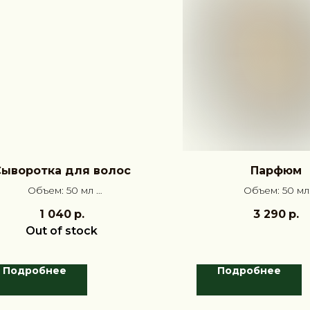
ыворотка для волос
Парфюм
Объем: 50 мл
Объем: 50 мл
Аромат: Дамасская роза,
Аромат: Жасмин, Ш
1 040
р.
3 290
р.
Жасмин, Мох
Маракуйя
Out of stock
Подробнее
Подробнее