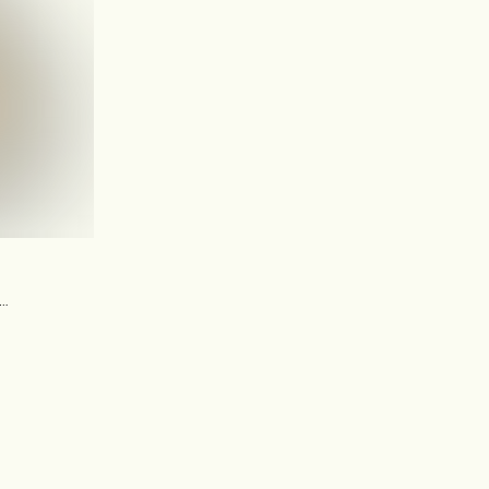
афран,