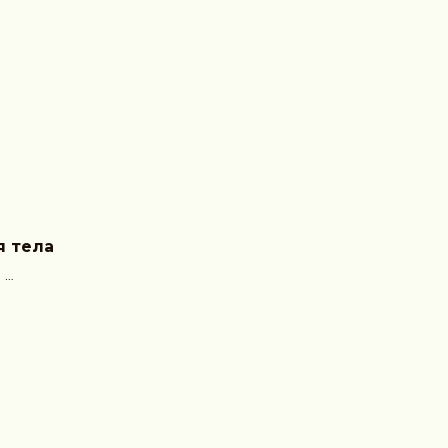
я тела
л
я цедра,
а