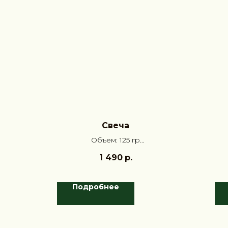
Свеча
Объем: 125 гр
Аромат: Апельсиновая цедра,
1 490
р.
Жасмин, Амбра
Подробнее