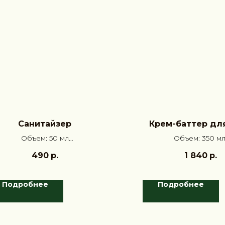
Санитайзер
Крем-баттер дл
Объем: 50 мл
Объем: 350 м
Аромат:
Жасмин, Шафран,
Аромат: Апельсинова
490
р.
1 840
р.
Маракуйя
Жасмин, Амбр
Подробнее
Подробнее