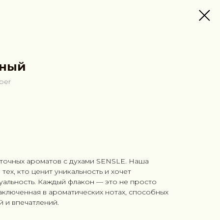
яный
mber
сточных ароматов с духами SENSLE. Наша
тех, кто ценит уникальность и хочет
уальность. Каждый флакон — это не просто
заключенная в ароматических нотах, способных
й и впечатлений.