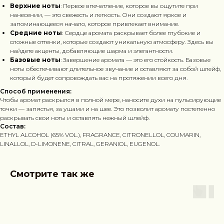
Верхние ноты
: Первое впечатление, которое вы ощутите при
нанесении, — это свежесть и легкость. Они создают яркое и
запоминающееся начало, которое привлекает внимание.
Средние ноты
: Сердце аромата раскрывает более глубокие и
сложные оттенки, которые создают уникальную атмосферу. Здесь вы
найдете акценты, добавляющие шарма и элегантности.
Базовые ноты
: Завершение аромата — это его стойкость. Базовые
ноты обеспечивают длительное звучание и оставляют за собой шлейф,
который будет сопровождать вас на протяжении всего дня.
Способ применения:
Чтобы аромат раскрылся в полной мере, наносите духи на пульсирующие
точки — запястья, за ушами и на шее. Это позволит аромату постепенно
раскрывать свои ноты и оставлять нежный шлейф.
Состав:
ETHYL ALCOHOL (65% VOL.), FRAGRANCE, CITRONELLOL, COUMARIN,
LINALLOL, D-LIMONENE, CITRAL, GERANIOL, EUGENOL.
Смотрите так же