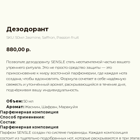
Дезодорант
SKU:
50мл Jasmine, Saffron, Passion fruit
880,00
р.
Позвольте дезодоранту SENSLE стать неотъемлемой частью вашего
утреннего ритуала. Это не просто средство защиты — это
прикосновение к миру восточной парфюмерии, где каждая нота
создана, чтобы вдохновлять. Формула сочетает в себе надёжную
свежесть и утончённый аромат, раскрывающийся в течение дня,
подчёркивая вашу индивидуальность.
Объем:
50 мл
Аромат:
Жасмин, Шафран, Маракуйя
Парфюмерная композиция
Способ применения:
Состав:
Парфюмерная композиция
Парфюм SENSLE создан по системе пирамиды. Каждая композиция
состоит из тщательно подобранных нот, которые раскрываются в три этапа: