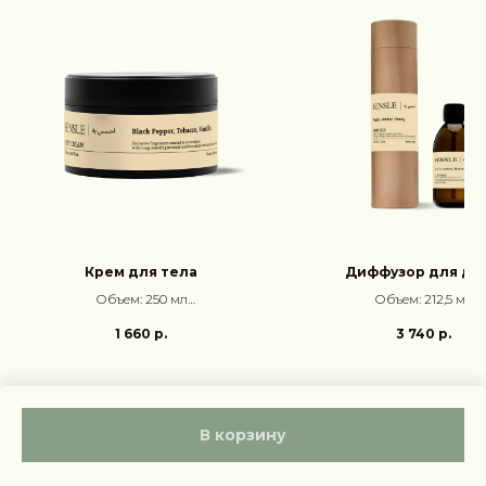
Крем для тела
Диффузор для до
Объем: 250 мл
Объем: 212,5 мл
Аромат: Чёрный перец, Табак,
Аромат: Ваниль, Амбра
1 660
р.
3 740
р.
Ваниль
Подробнее
Подробнее
В корзину