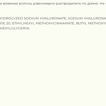
ли влажные волосы, равномерно распределите по длине. Не
 HYDROLYZED SODIUM HYALURONATE, SODIUM HYALURONATE
TE 20, ETHYLHEXYL METHOXYCINNAMATE, BUTYL METHOXY
HEXYLGLYCERIN.