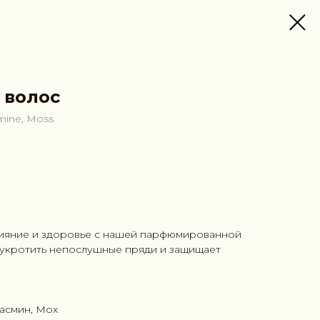
 волос
mine, Moss
ияние и здоровье с нашей парфюмированной
 укротить непослушные пряди и защищает
Жасмин, Мох