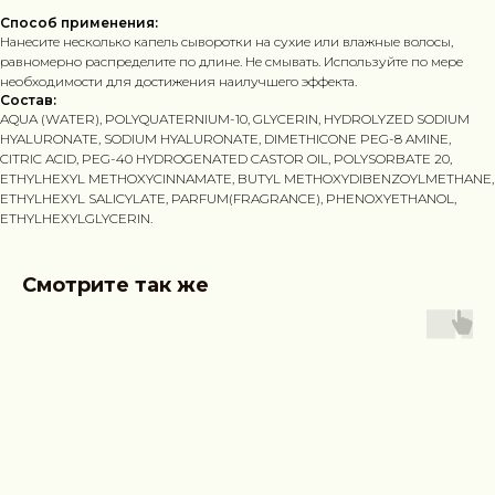
Способ применения:
Нанесите несколько капель сыворотки на сухие или влажные волосы,
равномерно распределите по длине. Не смывать. Используйте по мере
необходимости для достижения наилучшего эффекта.
Состав:
AQUA (WATER), POLYQUATERNIUM-10, GLYCERIN, HYDROLYZED SODIUM
HYALURONATE, SODIUM HYALURONATE, DIMETHICONE PEG-8 AMINE,
CITRIC ACID, PEG-40 HYDROGENATED CASTOR OIL, POLYSORBATE 20,
ETHYLHEXYL METHOXYCINNAMATE, BUTYL METHOXYDIBENZOYLMETHANE,
ETHYLHEXYL SALICYLATE, PARFUM(FRAGRANCE), PHENOXYETHANOL,
ETHYLHEXYLGLYCERIN.
Смотрите так же