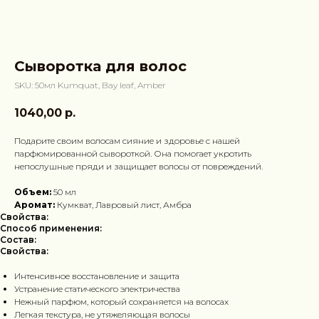
Сыворотка для волос
SKU:
50мл Kumquat, Bay leaf, Amber
1040,00
р.
Подарите своим волосам сияние и здоровье с нашей
парфюмированной сывороткой. Она помогает укротить
непослушные пряди и защищает волосы от повреждений.
Объем:
50 мл
Аромат:
Кумкват, Лавровый лист, Амбра
Свойства:
Способ применения:
Состав:
Свойства:
Интенсивное восстановление и защита
Устранение статического электричества
Нежный парфюм, который сохраняется на волосах
Легкая текстура, не утяжеляющая волосы