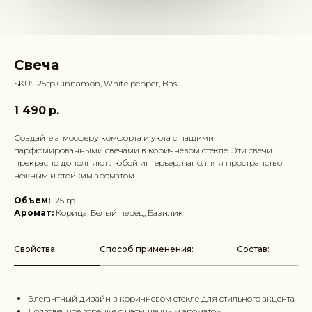
Свеча
SKU:
125гр Cinnamon, White pepper, Basil
1 490
р.
Создайте атмосферу комфорта и уюта с нашими
парфюмированными свечами в коричневом стекле. Эти свечи
прекрасно дополняют любой интерьер, наполняя пространство
нежным и стойким ароматом.
Объем:
125 гр
Аромат:
Корица, Белый перец, Базилик
Свойства:
Способ применения:
Состав:
Элегантный дизайн в коричневом стекле для стильного акцента
Долговечное горение с насыщенным ароматом