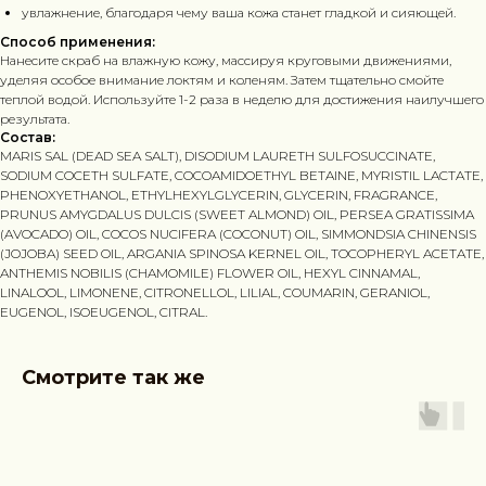
увлажнение, благодаря чему ваша кожа станет гладкой и сияющей.
Способ применения:
Нанесите скраб на влажную кожу, массируя круговыми движениями,
уделяя особое внимание локтям и коленям. Затем тщательно смойте
теплой водой. Используйте 1-2 раза в неделю для достижения наилучшего
результата.
Состав:
MARIS SAL (DEAD SEA SALT), DISODIUM LAURETH SULFOSUCCINATE,
SODIUM COCETH SULFATE, COCOAMIDOETHYL BETAINE, MYRISTIL LACTATE,
PHENOXYETHANOL, ETHYLHEXYLGLYCERIN, GLYCERIN, FRAGRANCE,
PRUNUS AMYGDALUS DULCIS (SWEET ALMOND) OIL, PERSEA GRATISSIMA
(AVOCADO) OIL, COCOS NUCIFERA (COCONUT) OIL, SIMMONDSIA CHINENSIS
(JOJOBA) SEED OIL, ARGANIA SPINOSA KERNEL OIL, TOCOPHERYL ACETATE,
ANTHEMIS NOBILIS (CHAMOMILE) FLOWER OIL, HEXYL CINNAMAL,
LINALOOL, LIMONENE, CITRONELLOL, LILIAL, COUMARIN, GERANIOL,
EUGENOL, ISOEUGENOL, CITRAL.
Смотрите так же