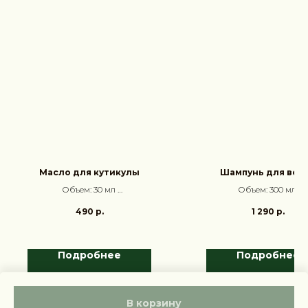
Масло для кутикулы
Шампунь для вол
Объем: 30 мл
Объем: 300 мл
Аромат: Ваниль, Амбра, Мёд
Аромат: Жасмин, Шафр
490
р.
1 290
р.
Маракуйя
Подробнее
Подробнее
В корзину