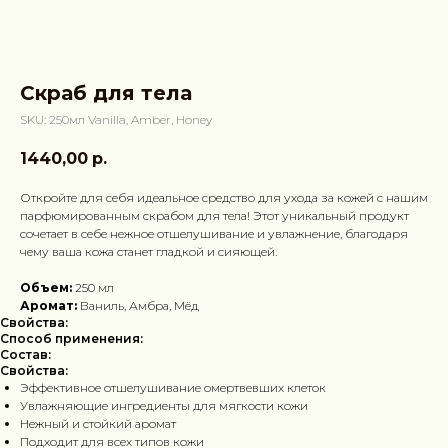
Скраб для тела
SKU:
250мл Vanilla, Amber, Honey
1440,00
р.
Откройте для себя идеальное средство для ухода за кожей с нашим
парфюмированным скрабом для тела! Этот уникальный продукт
сочетает в себе нежное отшелушивание и увлажнение, благодаря
чему ваша кожа станет гладкой и сияющей.
Объем:
250 мл
Аромат:
Ваниль, Амбра, Мёд
Свойства:
Способ применения:
Состав:
Свойства:
Эффективное отшелушивание омертвевших клеток
Увлажняющие ингредиенты для мягкости кожи
Нежный и стойкий аромат
Подходит для всех типов кожи