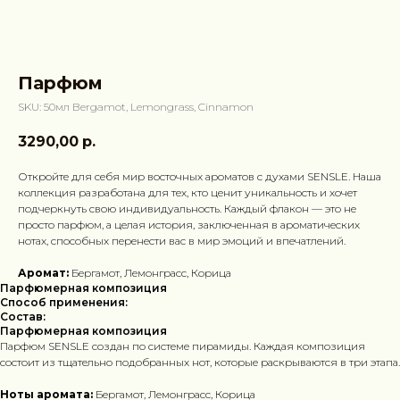
Парфюм
SKU:
50мл Bergamot, Lemongrass, Cinnamon
3290,00
р.
Откройте для себя мир восточных ароматов с духами SENSLE. Наша
коллекция разработана для тех, кто ценит уникальность и хочет
подчеркнуть свою индивидуальность. Каждый флакон — это не
просто парфюм, а целая история, заключенная в ароматических
нотах, способных перенести вас в мир эмоций и впечатлений.
Аромат:
Бергамот, Лемонграсс, Корица
Парфюмерная композиция
Способ применения:
Состав:
Парфюмерная композиция
Парфюм SENSLE создан по системе пирамиды. Каждая композиция
состоит из тщательно подобранных нот, которые раскрываются в три этапа.
Ноты аромата:
Бергамот, Лемонграсс, Корица