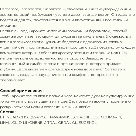
Bergamot, Lemongrass, Cinnamon — это свежий и жизнеутверждающий
аромат, который пробуждает чувства и дарит заряд энергии. Он идеально
подходит для тех, кто стремится к ярким впечатлениям и позитивным
эмоциям.
Первые аккорды аромата наполнены солнечным бергамотом, который
сразу же окутывает вас своим цитрусовым великолепием. Его свежесть и
легкая горечь создают ощущение бодрости и вдохновения, словно
утренний свет, проникающий в ваше пространство. За бергамотом следует
лемонграсс, который добавляет аромату зеленые и травяные ноты. Он
наполняет композицию легкостью и яркостью. Завершает этот
гармоничный ансамбль теплая и пряная корица, которая придает
глубину. Ее сладковатые и слегка острые ноты добавляют богатство и
сложность, создавая ощущение тепла и комфорта, которое нежно
обволакивает.
Способ применения:
Чтобы аромат раскрылся в полной мере, наносите духи на пульсирующие
точки — запястья, за ушами и на шее. Это позволит аромату постепенно
раскрывать свои ноты и оставлять нежный шлейф.
Состав:
ETHYL ALCOHOL (65% VOL.), FRAGRANCE, CITRONELLOL, COUMARIN,
LINALLOL, D-LIMONENE, CITRAL, GERANIOL, EUGENOL.