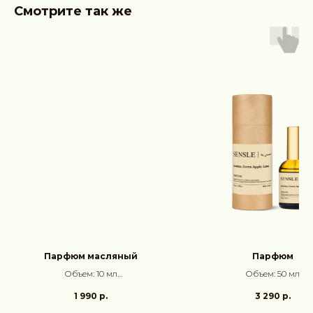
Смотрите так же
Парфюм масляный
Парфюм
Объем: 10 мл
Объем: 50 мл
Аромат:
Oakmoss, Amber
Аромат: Жасмин, Зелё
1 990
р.
3 290
р.
яблоко, Лотос