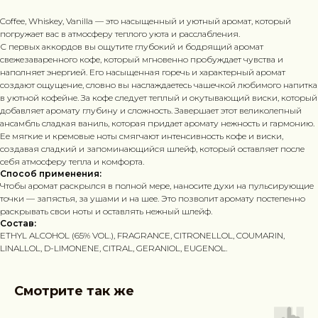
Coffee, Whiskey, Vanilla — это насыщенный и уютный аромат, который
погружает вас в атмосферу теплого уюта и расслабления.
С первых аккордов вы ощутите глубокий и бодрящий аромат
свежезаваренного кофе, который мгновенно пробуждает чувства и
наполняет энергией. Его насыщенная горечь и характерный аромат
создают ощущение, словно вы наслаждаетесь чашечкой любимого напитка
в уютной кофейне. За кофе следует теплый и окутывающий виски, который
добавляет аромату глубину и сложность. Завершает этот великолепный
ансамбль сладкая ваниль, которая придает аромату нежность и гармонию.
Ее мягкие и кремовые ноты смягчают интенсивность кофе и виски,
создавая сладкий и запоминающийся шлейф, который оставляет после
себя атмосферу тепла и комфорта.
Способ применения:
Чтобы аромат раскрылся в полной мере, наносите духи на пульсирующие
точки — запястья, за ушами и на шее. Это позволит аромату постепенно
раскрывать свои ноты и оставлять нежный шлейф.
Состав:
ETHYL ALCOHOL (65% VOL.), FRAGRANCE, CITRONELLOL, COUMARIN,
LINALLOL, D-LIMONENE, CITRAL, GERANIOL, EUGENOL.
Смотрите так же