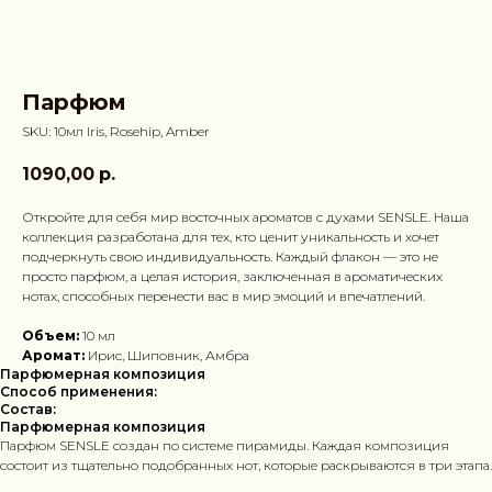
Парфюм
SKU:
10мл Iris, Rosehip, Amber
1090,00
р.
Откройте для себя мир восточных ароматов с духами SENSLE. Наша
коллекция разработана для тех, кто ценит уникальность и хочет
подчеркнуть свою индивидуальность. Каждый флакон — это не
просто парфюм, а целая история, заключенная в ароматических
нотах, способных перенести вас в мир эмоций и впечатлений.
Объем:
10 мл
Аромат:
Ирис, Шиповник, Амбра
Парфюмерная композиция
Способ применения:
Состав:
Парфюмерная композиция
Парфюм SENSLE создан по системе пирамиды. Каждая композиция
состоит из тщательно подобранных нот, которые раскрываются в три этапа.