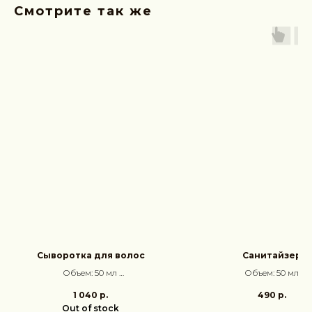
Смотрите так же
Сыворотка для волос
Санитайзер
Объем: 50 мл
Объем: 50 мл
Аромат: Дамасская роза,
Аромат:
Ваниль, Амбра,
1 040
р.
490
р.
Жасмин, Мох
Out of stock