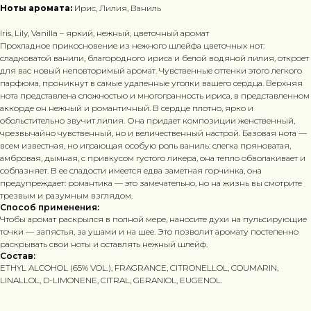
Ноты аромата:
Ирис, Лилия, Ваниль
Iris, Lily, Vanilla – яркий, нежный, цветочный аромат
Прохладное прикосновение из нежного шлейфа цветочных нот:
сладковатой ванили, благородного ириса и белой водяной лилия, откроет
для вас новый неповторимый аромат. Чувственные оттенки этого легкого
парфюма, проникнут в самые удаленные уголки вашего сердца. Верхняя
нота представлена сложностью и многогранность ириса, в представленном
аккорде он нежный и романтичный. В сердце плотно, ярко и
обольстительно звучит лилия. Она придает композиции женственный,
чрезвычайно чувственный, но и величественный настрой. Базовая нота —
всем известная, но играющая особую роль ваниль: слегка пряноватая,
амбровая, дымная, с привкусом густого ликера, она тепло обволакивает и
соблазняет. В ее сладости имеется едва заметная горчинка, она
предупреждает: романтика — это замечательно, но на жизнь вы смотрите
трезвым и разумным взглядом.
Способ применения:
Чтобы аромат раскрылся в полной мере, наносите духи на пульсирующие
точки — запястья, за ушами и на шее. Это позволит аромату постепенно
раскрывать свои ноты и оставлять нежный шлейф.
Состав:
ETHYL ALCOHOL (65% VOL.), FRAGRANCE, CITRONELLOL, COUMARIN,
LINALLOL, D-LIMONENE, CITRAL, GERANIOL, EUGENOL.