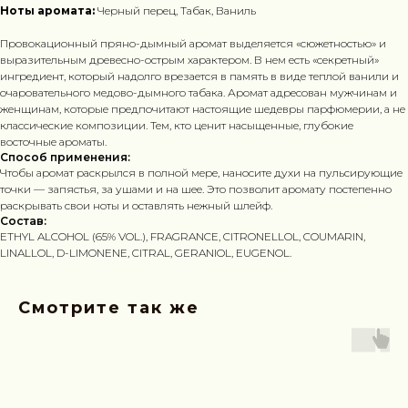
Ноты аромата:
Черный перец, Табак, Ваниль
Провокационный пряно-дымный аромат выделяется «сюжетностью» и
выразительным древесно-острым характером. В нем есть «секретный»
ингредиент, который надолго врезается в память в виде теплой ванили и
очаровательного медово-дымного табака. Аромат адресован мужчинам и
женщинам, которые предпочитают настоящие шедевры парфюмерии, а не
классические композиции. Тем, кто ценит насыщенные, глубокие
восточные ароматы.
Способ применения:
Чтобы аромат раскрылся в полной мере, наносите духи на пульсирующие
точки — запястья, за ушами и на шее. Это позволит аромату постепенно
раскрывать свои ноты и оставлять нежный шлейф.
Состав:
ETHYL ALCOHOL (65% VOL.), FRAGRANCE, CITRONELLOL, COUMARIN,
LINALLOL, D-LIMONENE, CITRAL, GERANIOL, EUGENOL.
Смотрите так же