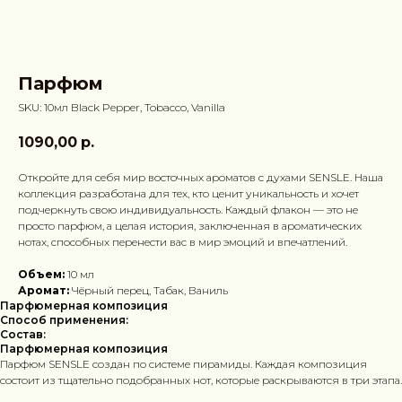
Парфюм
SKU:
10мл Black Pepper, Tobacco, Vanilla
1090,00
р.
Откройте для себя мир восточных ароматов с духами SENSLE. Наша
коллекция разработана для тех, кто ценит уникальность и хочет
подчеркнуть свою индивидуальность. Каждый флакон — это не
просто парфюм, а целая история, заключенная в ароматических
нотах, способных перенести вас в мир эмоций и впечатлений.
Объем:
10 мл
Аромат:
Чёрный перец, Табак, Ваниль
Парфюмерная композиция
Способ применения:
Состав:
Парфюмерная композиция
Парфюм SENSLE создан по системе пирамиды. Каждая композиция
состоит из тщательно подобранных нот, которые раскрываются в три этапа.