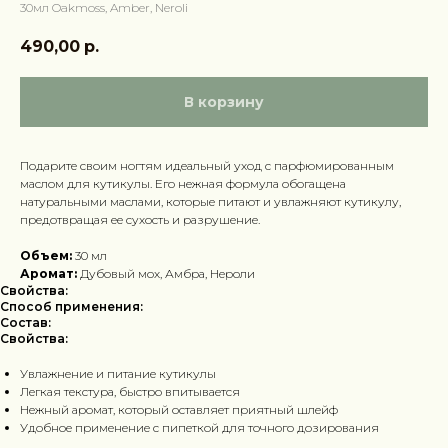
30мл Oakmoss, Amber, Neroli
490,00
р.
В корзину
Подарите своим ногтям идеальный уход с парфюмированным
маслом для кутикулы. Его нежная формула обогащена
натуральными маслами, которые питают и увлажняют кутикулу,
предотвращая ее сухость и разрушение.
Объем:
30 мл
Аромат:
Дубовый мох, Амбра, Нероли
Свойства:
Способ применения:
Состав:
Свойства:
Увлажнение и питание кутикулы
Легкая текстура, быстро впитывается
Нежный аромат, который оставляет приятный шлейф
Удобное применение с пипеткой для точного дозирования