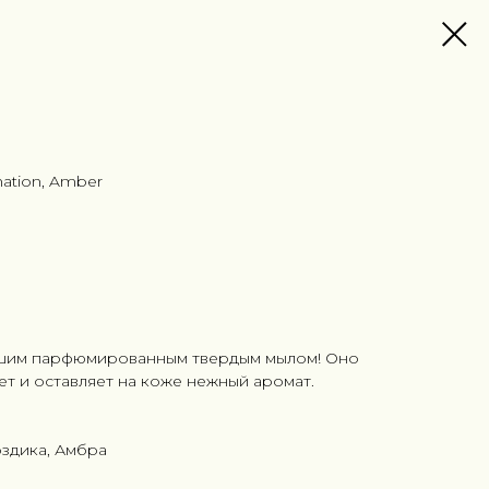
nation, Amber
ашим парфюмированным твердым мылом! Оно
т и оставляет на коже нежный аромат.
оздика, Амбра