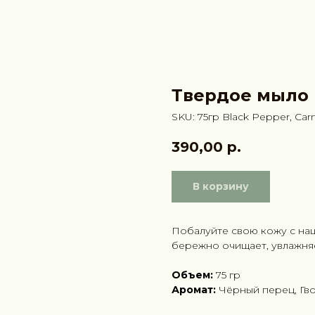
Твердое мыло
SKU:
75гр Black Pepper, Car
390,00
р.
В корзину
Побалуйте свою кожу с н
бережно очищает, увлажняе
Объем:
75 гр
Аромат:
Чёрный перец, Гв